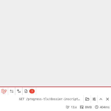
3
GET /progress-tlv/dossier-inscription-tlv?pole=&type=
13.x
8MB
404ms